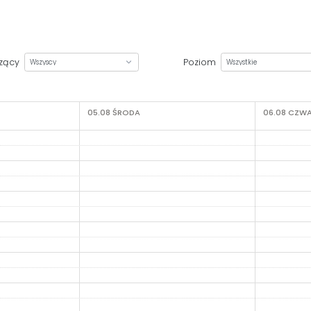
zący
Poziom
05.08
ŚRODA
06.08
CZWA