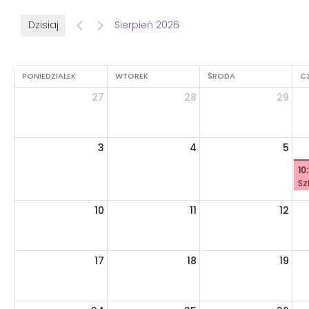
Dzisiaj
Sierpień 2026
PONIEDZIAŁEK
WTOREK
ŚRODA
C
27
28
29
3
4
5
10
Sz
10
11
12
17
18
19