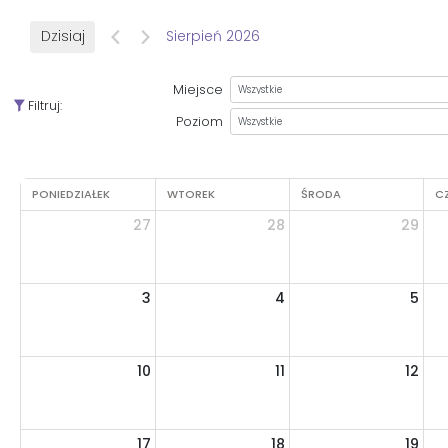
Dzisiaj
Sierpień 2026
Miejsce
Filtruj:
Poziom
PONIEDZIAŁEK
WTOREK
ŚRODA
C
27
28
29
3
4
5
10
11
12
17
18
19